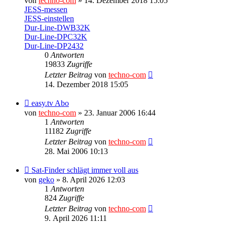
von
techno-com
»
14. Dezember 2018 15:05
JESS-messen
JESS-einstellen
Dur-Line-DWB32K
Dur-Line-DPC32K
Dur-Line-DP2432
0
Antworten
19833
Zugriffe
Letzter Beitrag
von
techno-com
14. Dezember 2018 15:05
easy.tv Abo
von
techno-com
»
23. Januar 2006 16:44
1
Antworten
11182
Zugriffe
Letzter Beitrag
von
techno-com
28. Mai 2006 10:13
Sat-Finder schlägt immer voll aus
von
geko
»
8. April 2026 12:03
1
Antworten
824
Zugriffe
Letzter Beitrag
von
techno-com
9. April 2026 11:11