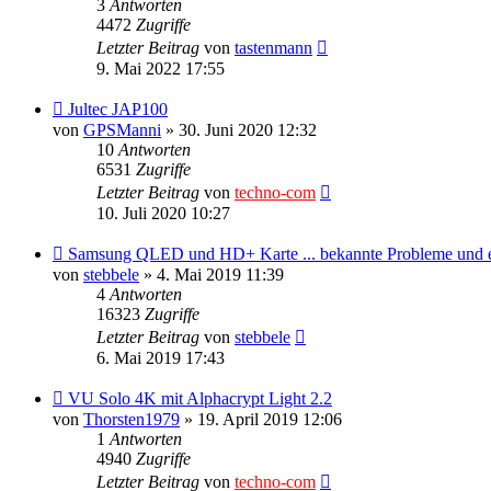
3
Antworten
4472
Zugriffe
Letzter Beitrag
von
tastenmann
9. Mai 2022 17:55
Jultec JAP100
von
GPSManni
»
30. Juni 2020 12:32
10
Antworten
6531
Zugriffe
Letzter Beitrag
von
techno-com
10. Juli 2020 10:27
Samsung QLED und HD+ Karte ... bekannte Probleme und 
von
stebbele
»
4. Mai 2019 11:39
4
Antworten
16323
Zugriffe
Letzter Beitrag
von
stebbele
6. Mai 2019 17:43
VU Solo 4K mit Alphacrypt Light 2.2
von
Thorsten1979
»
19. April 2019 12:06
1
Antworten
4940
Zugriffe
Letzter Beitrag
von
techno-com