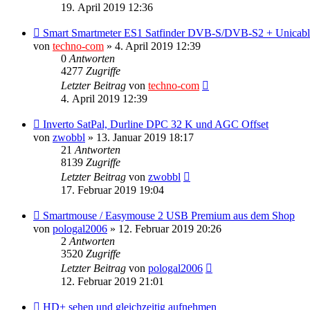
19. April 2019 12:36
Smart Smartmeter ES1 Satfinder DVB-S/DVB-S2 + Unicab
von
techno-com
»
4. April 2019 12:39
0
Antworten
4277
Zugriffe
Letzter Beitrag
von
techno-com
4. April 2019 12:39
Inverto SatPal, Durline DPC 32 K und AGC Offset
von
zwobbl
»
13. Januar 2019 18:17
21
Antworten
8139
Zugriffe
Letzter Beitrag
von
zwobbl
17. Februar 2019 19:04
Smartmouse / Easymouse 2 USB Premium aus dem Shop
von
pologal2006
»
12. Februar 2019 20:26
2
Antworten
3520
Zugriffe
Letzter Beitrag
von
pologal2006
12. Februar 2019 21:01
HD+ sehen und gleichzeitig aufnehmen