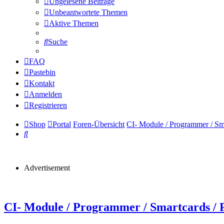
Ungelesene Beiträge
Unbeantwortete Themen
Aktive Themen
Suche
FAQ
Pastebin
Kontakt
Anmelden
Registrieren
Shop
Portal
Foren-Übersicht
CI- Module / Programmer / Sm
Suche
Advertisement
CI- Module / Programmer / Smartcards /