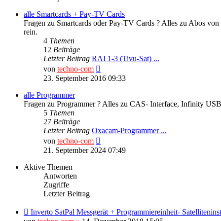
alle Smartcards + Pay-TV Cards
Fragen zu Smartcards oder Pay-TV Cards ? Alles zu Abos von P
rein.
4
Themen
12
Beiträge
Letzter Beitrag
RAI 1-3 (Tivu-Sat) ...
Neuester
von
techno-com
Beitrag
23. September 2016 09:33
alle Programmer
Fragen zu Programmer ? Alles zu CAS- Interface, Infinity 
5
Themen
27
Beiträge
Letzter Beitrag
Oxacam-Programmer ...
Neuester
von
techno-com
Beitrag
21. September 2024 07:49
Aktive Themen
Antworten
Zugriffe
Letzter Beitrag
Inverto SatPal Messgerät + Programmiereinheit- Satellit