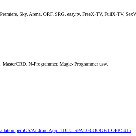
remiere, Sky, Arena, ORF, SRG, easy.tv, FreeX-TV, FullX-TV, SexView
USB, MasterCRD, N-Programmer, Magic- Programmer usw.
eninstallation per iOS/Android App - IDLU-SPAL03-OOOBT-OPP 5415