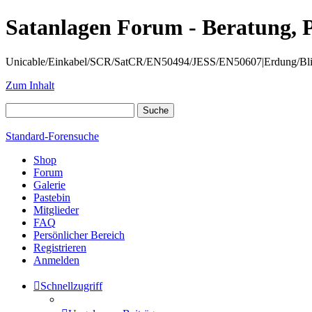
Satanlagen Forum - Beratung, 
Unicable/Einkabel/SCR/SatCR/EN50494/JESS/EN50607|Erdung/Blitzsc
Zum Inhalt
Standard-Forensuche
Shop
Forum
Galerie
Pastebin
Mitglieder
FAQ
Persönlicher Bereich
Registrieren
Anmelden
Schnellzugriff