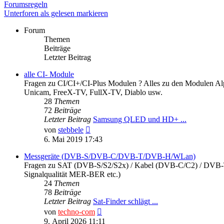
Forumsregeln
Unterforen als gelesen markieren
Forum
Themen
Beiträge
Letzter Beitrag
alle CI- Module
Fragen zu CI/CI+/CI-Plus Modulen ? Alles zu den Modulen 
Unicam, FreeX-TV, FullX-TV, Diablo usw.
28
Themen
72
Beiträge
Letzter Beitrag
Samsung QLED und HD+ ...
Neuester
von
stebbele
Beitrag
6. Mai 2019 17:43
Messgeräte (DVB-S/DVB-C/DVB-T/DVB-H/WLan)
Fragen zu SAT (DVB-S/S2/S2x) / Kabel (DVB-C/C2) / DVB-T/
Signalqualität MER-BER etc.)
24
Themen
78
Beiträge
Letzter Beitrag
Sat-Finder schlägt ...
Neuester
von
techno-com
Beitrag
9. April 2026 11:11